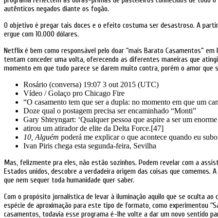
programa reflectem as obras-primas de pasteleiros conhecidos de todo o m
autênticos negados diante os fogão.
O objetivo é pregar tais doces e o efeito costuma ser desastroso. A part
ergue com 10.000 dólares.
Netflix é bem como responsável pelo doar “mais Barato Casamentos” em Po
tentam conceder uma volta, oferecendo as diferentes maneiras que atingir
momento em que tudo parece se darem muito contra, porém o amor que s
Rosário (conversa) 19:07 3 out 2015 (UTC)
Vídeo / Golaço pro Chicago Fire
“O casamento tem que ser a dupla: no momento em que um cant
Doze qual o postagem precisa ser encaminhado “Monti”
Gary Shteyngart: ‘Qualquer pessoa que aspire a ser um enorme e
atirou um atirador de elite da Delta Force.[47]
10, Alguém
poderá me explicar o que acontece quando eu su
Ivan Piris chega esta segunda-feira, Sevilha
Mas, felizmente pra eles, não estão sozinhos. Podem revelar com a assi
Estados unidos, descobre a verdadeira origem das coisas que comemos. A f
que nem sequer toda humanidade quer saber.
Com o propósito jornalística de levar à iluminação aquilo que se oculta ao
espécie de aproximação para este tipo de formato, como experimentou “
casamentos, todavia esse programa é-lhe volte a dar um novo sentido pa