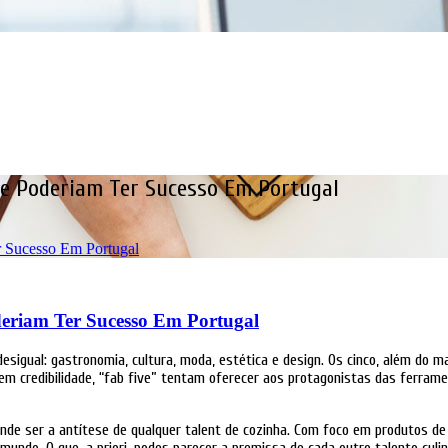
e Poderiam Ter Sucesso Em Portugal
r Sucesso Em Portugal
eriam Ter Sucesso Em Portugal
desigual: gastronomia, cultura, moda, estética e design. Os cinco, além d
m credibilidade, “fab five” tentam oferecer aos protagonistas das ferram
ende ser a antítese de qualquer talent de cozinha. Com foco em produtos d