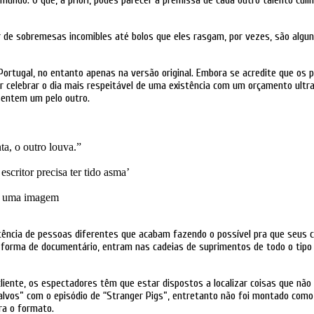
undo. O que, a priori, podes parecer a premissa de cada outro talento culi
ir de sobremesas incomibles até bolos que eles rasgam, por vezes, são alg
rtugal, no entanto apenas na versão original. Embora se acredite que os 
 celebrar o dia mais respeitável de uma existência com um orçamento ultra
entem um pelo outro.
a, o outro louva.”
scritor precisa ter tido asma’
bo uma imagem
stência de pessoas diferentes que acabam fazendo o possível pra que seus 
orma de documentário, entram nas cadeias de suprimentos de todo o tipo de 
 cliente, os espectadores têm que estar dispostos a localizar coisas que não
Salvos” com o episódio de “Stranger Pigs”, entretanto não foi montado c
ra o formato.