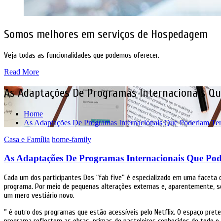
Somos melhores em serviços de Hospedagem
Veja todas as funcionalidades que podemos oferecer.
Read More
As Adaptações De Programas Internacionais Qu
Home
As Adaptações De Programas Internacionais Que Poderiam Te
Casa e Família
home-family
As Adaptações De Programas Internacionais Que Pod
Cada um dos participantes Dos “fab five” é especializado em uma faceta 
programa. Por meio de pequenas alterações externas e, aparentemente, se
um mero vestiário novo.
” é outro dos programas que estão acessíveis pelo Netflix. O espaço pret