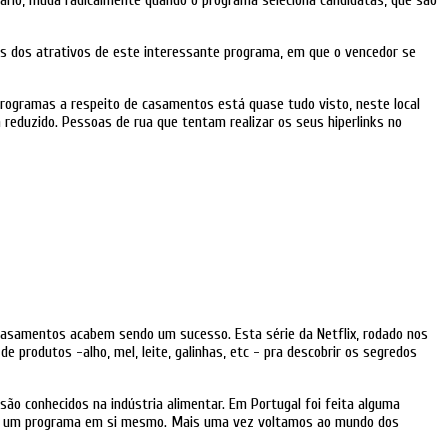
nário, muda radicalmente quando o programa seleciona candidatas, que são
uns dos atrativos de este interessante programa, em que o vencedor se
programas a respeito de casamentos está quase tudo visto, neste local
 reduzido. Pessoas de rua que tentam realizar os seus hiperlinks no
casamentos acabem sendo um sucesso. Esta série da Netflix, rodado nos
produtos -alho, mel, leite, galinhas, etc - pra descobrir os segredos
 são conhecidos na indústria alimentar. Em Portugal foi feita alguma
omo um programa em si mesmo. Mais uma vez voltamos ao mundo dos